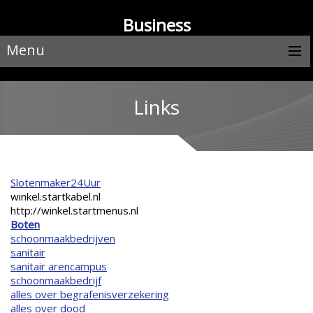
Business
Menu
Links
Slotenmaker24Uur
winkel.startkabel.nl
http://winkel.startmenus.nl
Boten
schoonmaakbedrijven
sanitair
sanitair arencampus
schoonmaakbedrijf
alles over begrafenisverzekering
alles over dood