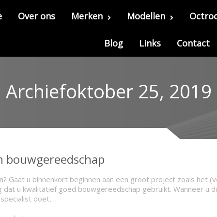
e
Over ons
Merken
Modellen
Octroo
Blog
Links
Contact
Archiefoktober 25, 2019
an bouwgereedschap
 Gaat u binnenkort beginnen aan een groot project zoals het (v
g dat u kwalitatief goed bouwgereedschap gebruikt. Wanneer u dit
 specialist doet,…