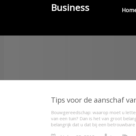
Business
Hom
Tips voor de aanschaf v
Bouwgereedschap: waarop moet u letten?
van een tuin? Dan is het van groot belan
belangrijk dat u dat bij een betrouwbare