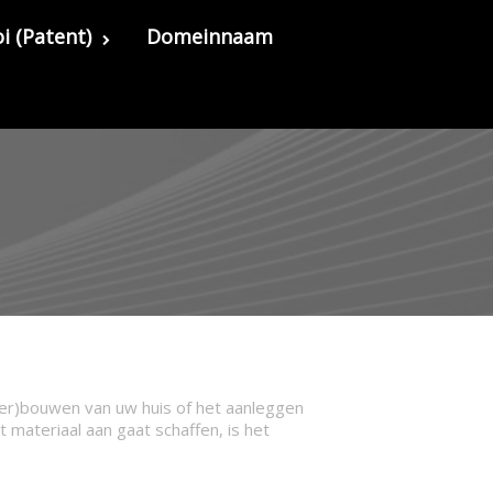
i (Patent)
Domeinnaam
er)bouwen van uw huis of het aanleggen
 materiaal aan gaat schaffen, is het